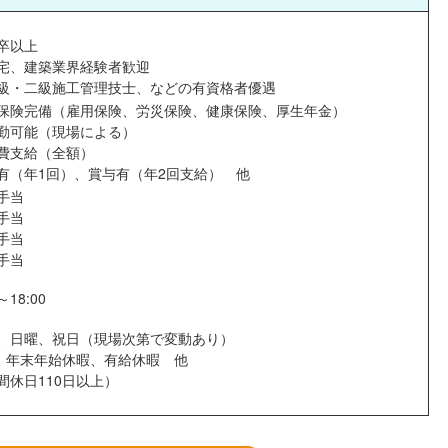
卒以上
宅、建築業界経験者歓迎
級・二級施工管理技士、などの有資格者優遇
保険完備（雇用保険、労災保険、健康保険、厚生年金）
勤可能（現場による）
費支給（全額）
有（年1回）、賞与有（年2回支給） 他
手当
手当
手当
手当
～18:00
、日曜、祝日（現場次第で変動あり）
、年末年始休暇、有給休暇 他
間休日110日以上）