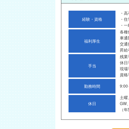
・高
経験・資格
・住
・一
各種
車通
福利厚生
交通
昇給
残業
休日
手当
現場
資格
9:00
勤務時間
土曜
休日
GW
（年