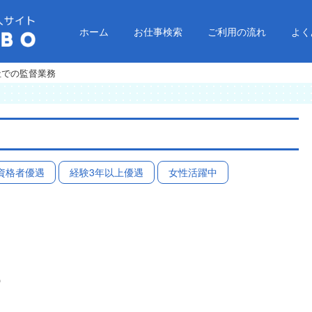
ホーム
お仕事検索
ご利用の流れ
よく
社での監督業務
資格者優遇
経験3年以上優遇
女性活躍中
O