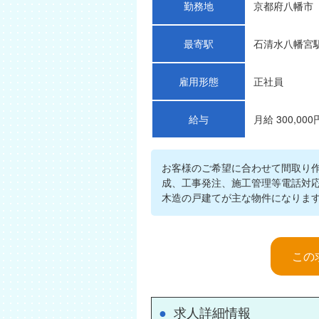
勤務地
京都府八幡市
最寄駅
石清水八幡宮
雇用形態
正社員
給与
月給 300,000
お客様のご希望に合わせて間取り
成、工事発注、施工管理等電話対応
木造の戸建てが主な物件になりま
この
●
求人詳細情報