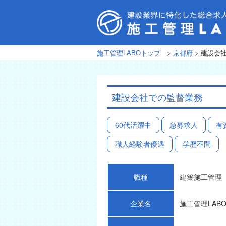
施工管理LABOトップ
>
京都府
> 建設会
建設会社での監督業務
60代活躍中
急募求人
有
職人経験者優遇
学歴不問
職種
建築施工管理
企業名
施工管理LAB